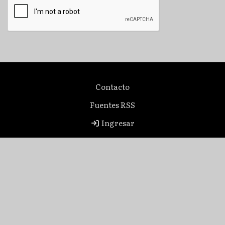
Contacto
Fuentes RSS
Ingresar
Deportes
264-153240000
VICTORIA 1375 SUR. BARRIO MUNICIPAL . SAN
JUAN
diariopopulardigital@gmail.com