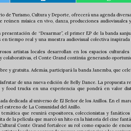
io de Turismo, Cultura y Deporte, ofrecerá una agenda divers
que reúnen música en vivo, danza, producciones audiovisuales 
 presentación de “Desarmar”, el primer EP de la banda sanj
s en tiempo real y una muestra audiovisual colectiva inspirada
sos artistas locales desarrollan en los espacios culturales
es y colaborativas, el Conte Grand continúa generando oportun
libre y gratuita. Además, participará la banda Janemba, que cel
á disfrutar de una nueva edición de Belly Dance. La propuesta r
 y food trucks en una experiencia que pondrá en valor dist
da dedicada al universo de El Señor de los Anillos. En el mar
del estreno de La Comunidad del Anillo.
temática que reunirá expositores, coleccionistas y fanáticos
ita de la película que marcó un hito en la historia del cine fantá
Cultural Conte Grand fortalece su rol como espacio de encu