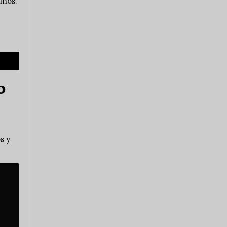
inos.
o
s y