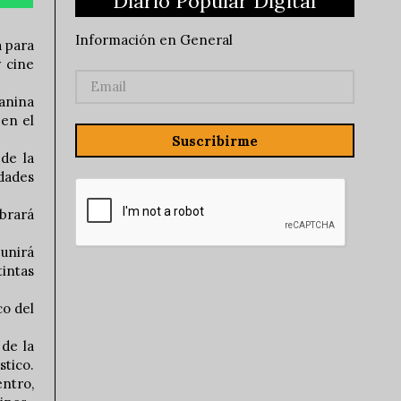
Diario Popular Digital
Información en General
a para
y cine
uanina
 en el
Suscribirme
 de la
idades
ebrará
eunirá
intas
co del
 de la
stico.
entro,