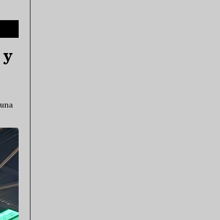
 y
 una