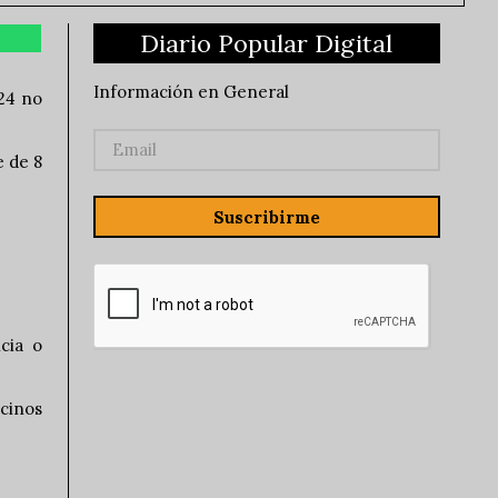
Diario Popular Digital
Información en General
 24 no
e de 8
Suscribirme
cia o
ecinos