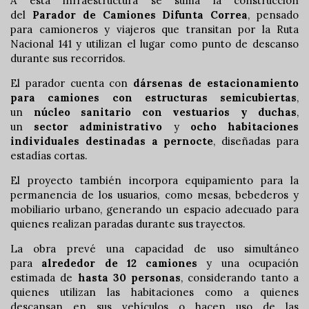
A esta infraestructura se suma la construcción
del
Parador de Camiones Difunta Correa
, pensado
para camioneros y viajeros que transitan por la Ruta
Nacional 141 y utilizan el lugar como punto de descanso
durante sus recorridos.
El parador cuenta con
dársenas de estacionamiento
para camiones con estructuras semicubiertas
,
un
núcleo sanitario con vestuarios y duchas
,
un
sector administrativo
y
ocho habitaciones
individuales destinadas a pernocte
, diseñadas para
estadías cortas.
El proyecto también incorpora equipamiento para la
permanencia de los usuarios, como mesas, bebederos y
mobiliario urbano, generando un espacio adecuado para
quienes realizan paradas durante sus trayectos.
La obra prevé una capacidad de uso simultáneo
para
alrededor de 12 camiones
y una ocupación
estimada de
hasta 30 personas
, considerando tanto a
quienes utilizan las habitaciones como a quienes
descansan en sus vehículos o hacen uso de las