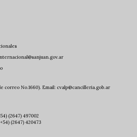
cionales
internacional@sanjuan.gov.ar
so
 de correo No.1660). Email:
cvalp@cancilleria.gob.ar
+54) (2647) 497002
(+54) (2647) 420473