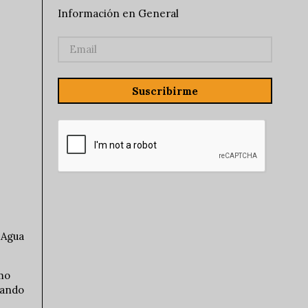
Información en General
Suscribirme
 Agua
omo
zando