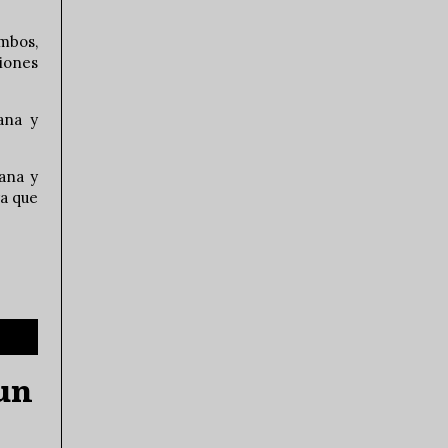
mbos,
niones
ana y
dana y
ra que
un