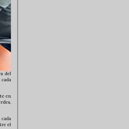
és del
n cada
nte en
erdes,
 cada
tre el