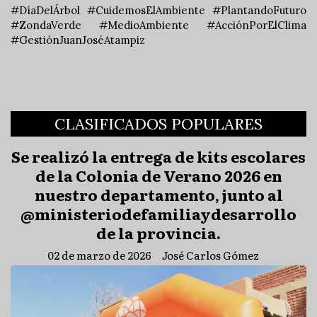
#DíaDelÁrbol #CuidemosElAmbiente #PlantandoFuturo
#ZondaVerde #MedioAmbiente #AcciónPorElClima
#GestiónJuanJoséAtampiz
CLASIFICADOS POPULARES
Se realizó la entrega de kits escolares
de la Colonia de Verano 2026 en
nuestro departamento, junto al
@ministeriodefamiliaydesarrollo
de la provincia.
02 de marzo de 2026
José Carlos Gómez